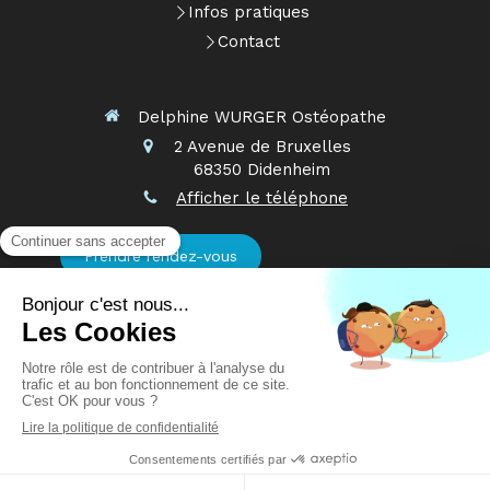
Infos pratiques
Contact
Delphine WURGER Ostéopathe
2 Avenue de Bruxelles
68350
Didenheim
Afficher le téléphone
Prendre rendez-vous
Plan du site
Mentions légales
Création et référencement du site par Simplébo