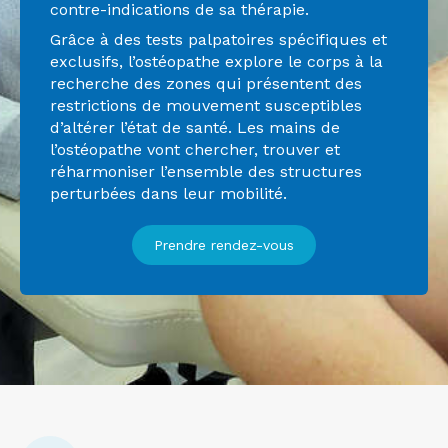
contre-indications de sa thérapie.
Grâce à des tests palpatoires spécifiques et
exclusifs, l’ostéopathe explore le corps à la
recherche des zones qui présentent des
restrictions de mouvement susceptibles
d’altérer l’état de santé. Les mains de
l’ostéopathe vont chercher, trouver et
réharmoniser l’ensemble des structures
perturbées dans leur mobilité.
Prendre rendez-vous