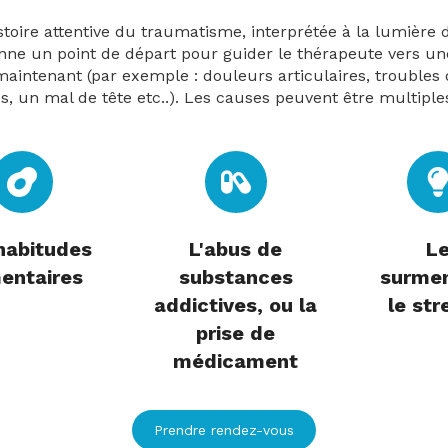
istoire attentive du traumatisme, interprétée à la lumièr
donne un point de départ pour guider le thérapeute vers 
 maintenant (par exemple : douleurs articulaires, troubles
s, un mal de tête etc..). Les causes peuvent être multiples 
habitudes
L'abus de
L
mentaires
substances
surme
addictives, ou la
le stre
prise de
médicament
Prendre rendez-vous