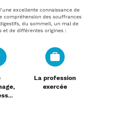
e d'une excellente connaissance de
une compréhension des souffrances
 digestifs, du sommeil, un mal de
et de différentes origines :
e
La profession
nage,
exercée
ss...