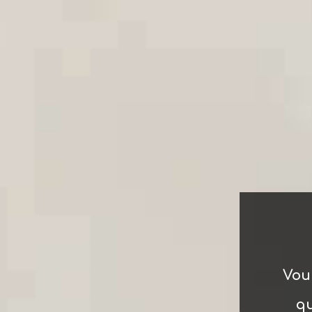
Vou
qu